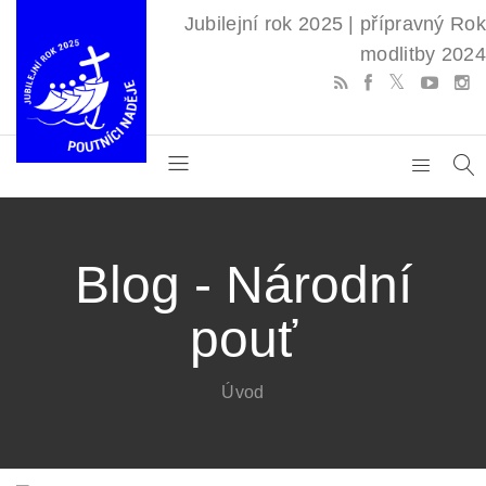
Jubilejní rok 2025 | přípravný Rok
modlitby 2024
Blog - Národní
pouť
Úvod