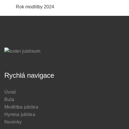
Rok modlitby 2024
Rychlá navigace
Úvod
Bula
Modlitba jubilea
Hymna jubilea
Novinky